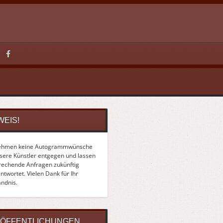
WEIS!
ehmen keine Autogrammwünsche
nsere Künstler entgegen und lassen
rechende Anfragen zukünftig
twortet. Vielen Dank für Ihr
ändnis.
ÖFFENTLICHUNGEN