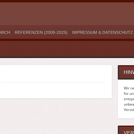
MICH
REFERENZEN (2008-2025)
IMPRESSUM & DATENSCHUTZ
HIN
Wir n
für u
entsp
unbean
Verst
VER