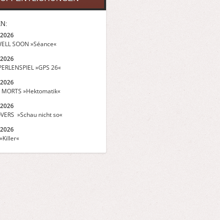
N:
.2026
ELL SOON »Séance«
.2026
ERLENSPIEL »GPS 26«
.2026
 MORTS »Hektomatik«
.2026
VERS »Schau nicht so«
.2026
Killer«