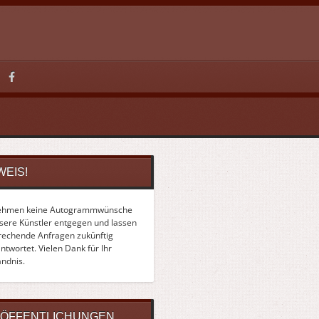
WEIS!
ehmen keine Autogrammwünsche
nsere Künstler entgegen und lassen
rechende Anfragen zukünftig
twortet. Vielen Dank für Ihr
ändnis.
ÖFFENTLICHUNGEN