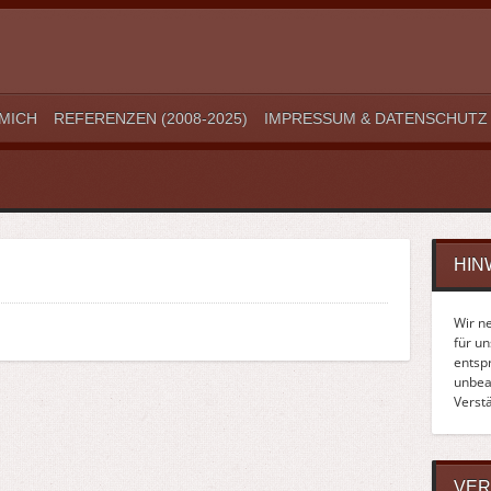
MICH
REFERENZEN (2008-2025)
IMPRESSUM & DATENSCHUTZ
HIN
Wir n
für u
entsp
unbean
Verst
VER