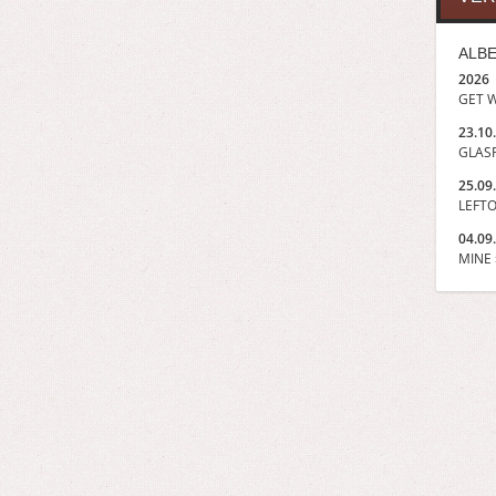
ALBE
2026
GET W
23.10
GLASP
25.09
LEFTO
04.09
MINE »