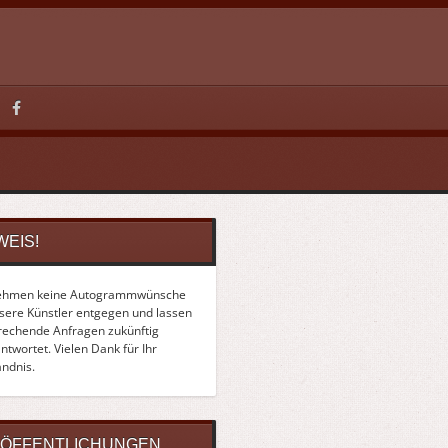
WEIS!
ehmen keine Autogrammwünsche
nsere Künstler entgegen und lassen
rechende Anfragen zukünftig
twortet. Vielen Dank für Ihr
ändnis.
ÖFFENTLICHUNGEN