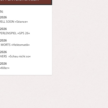
N:
.2026
ELL SOON »Séance«
.2026
ERLENSPIEL »GPS 26«
.2026
 MORTS »Hektomatik«
.2026
VERS »Schau nicht so«
.2026
Killer«