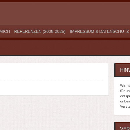
MICH
REFERENZEN (2008-2025)
IMPRESSUM & DATENSCHUTZ
HIN
Wir n
für u
entsp
unbean
Verst
VER