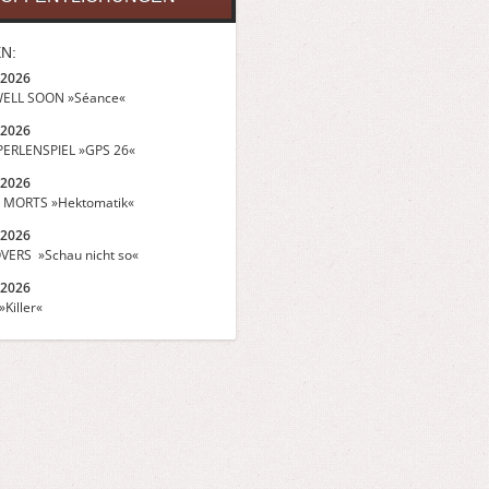
N:
.2026
ELL SOON »Séance«
.2026
ERLENSPIEL »GPS 26«
.2026
 MORTS »Hektomatik«
.2026
VERS »Schau nicht so«
.2026
Killer«