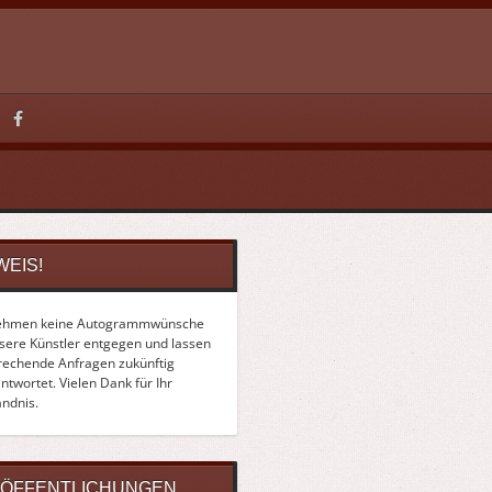
WEIS!
ehmen keine Autogrammwünsche
nsere Künstler entgegen und lassen
rechende Anfragen zukünftig
twortet. Vielen Dank für Ihr
ändnis.
ÖFFENTLICHUNGEN