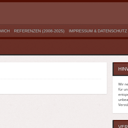
MICH
REFERENZEN (2008-2025)
IMPRESSUM & DATENSCHUTZ
HIN
Wir n
für u
entsp
unbean
Verst
VER