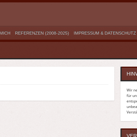
MICH
REFERENZEN (2008-2025)
IMPRESSUM & DATENSCHUTZ
HIN
Wir n
für u
entsp
unbean
Verst
VER