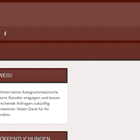
WEIS!
ehmen keine Autogrammwünsche
nsere Künstler entgegen und lassen
rechende Anfragen zukünftig
twortet. Vielen Dank für Ihr
ändnis.
ÖFFENTLICHUNGEN