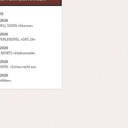
N:
.2026
ELL SOON »Séance«
.2026
ERLENSPIEL »GPS 26«
.2026
 MORTS »Hektomatik«
.2026
VERS »Schau nicht so«
.2026
Killer«