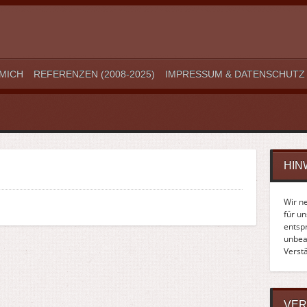
MICH
REFERENZEN (2008-2025)
IMPRESSUM & DATENSCHUTZ
HIN
Wir n
für u
entsp
unbean
Verst
VER