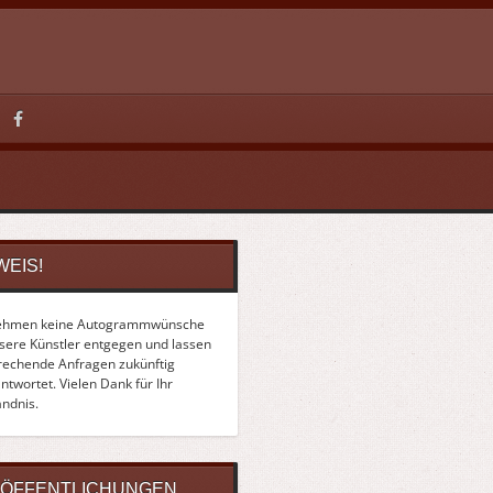
WEIS!
ehmen keine Autogrammwünsche
nsere Künstler entgegen und lassen
rechende Anfragen zukünftig
twortet. Vielen Dank für Ihr
ändnis.
ÖFFENTLICHUNGEN