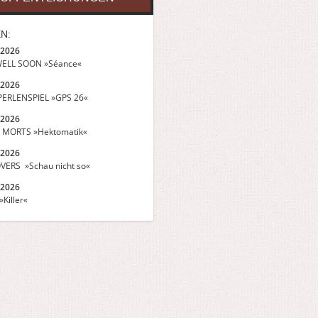
N:
.2026
ELL SOON »Séance«
.2026
ERLENSPIEL »GPS 26«
.2026
 MORTS »Hektomatik«
.2026
VERS »Schau nicht so«
.2026
Killer«