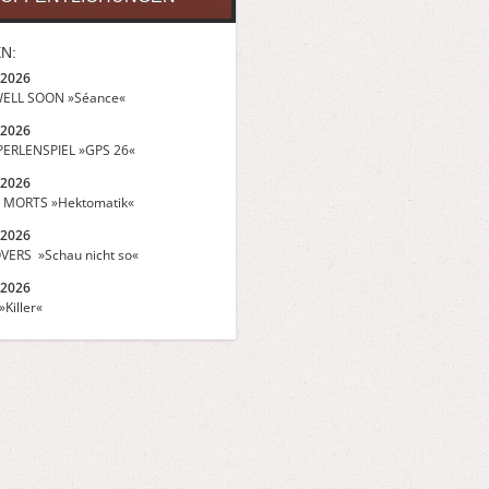
N:
.2026
ELL SOON »Séance«
.2026
ERLENSPIEL »GPS 26«
.2026
 MORTS »Hektomatik«
.2026
VERS »Schau nicht so«
.2026
Killer«