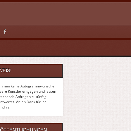
WEIS!
ehmen keine Autogrammwünsche
nsere Künstler entgegen und lassen
rechende Anfragen zukünftig
twortet. Vielen Dank für Ihr
ändnis.
ÖFFENTLICHUNGEN