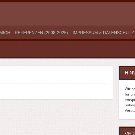
MICH
REFERENZEN (2008-2025)
IMPRESSUM & DATENSCHUTZ
HIN
Wir n
für u
entsp
unbean
Verst
VER