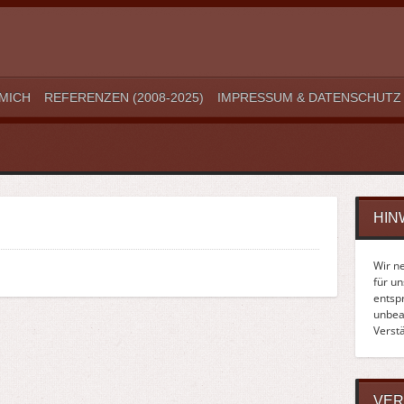
MICH
REFERENZEN (2008-2025)
IMPRESSUM & DATENSCHUTZ
HIN
Wir n
für u
entsp
unbean
Verst
VER