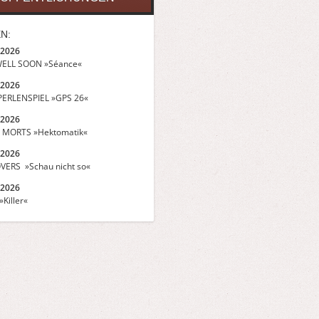
N:
.2026
ELL SOON »Séance«
.2026
ERLENSPIEL »GPS 26«
.2026
 MORTS »Hektomatik«
.2026
VERS »Schau nicht so«
.2026
Killer«