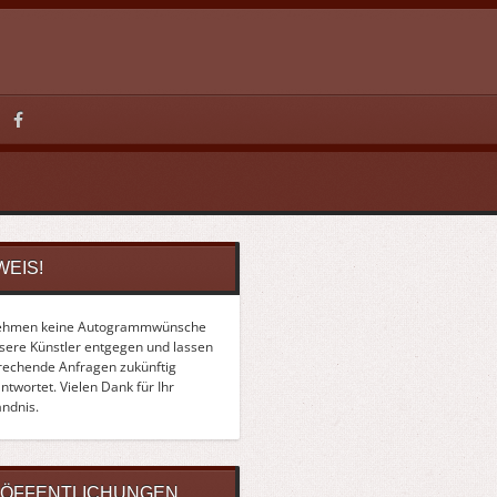
WEIS!
ehmen keine Autogrammwünsche
nsere Künstler entgegen und lassen
rechende Anfragen zukünftig
twortet. Vielen Dank für Ihr
ändnis.
ÖFFENTLICHUNGEN