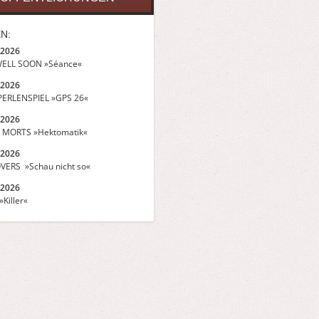
N:
.2026
ELL SOON »Séance«
.2026
ERLENSPIEL »GPS 26«
.2026
 MORTS »Hektomatik«
.2026
VERS »Schau nicht so«
.2026
Killer«