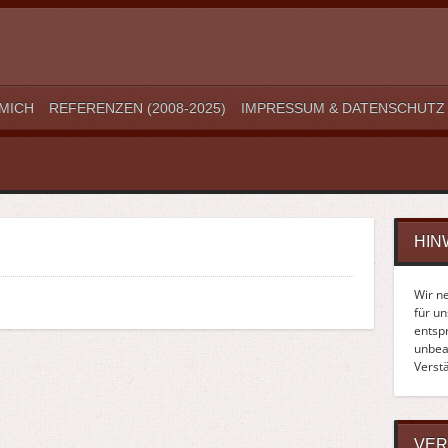
MICH
REFERENZEN (2008-2025)
IMPRESSUM & DATENSCHUTZ
HIN
Wir n
für u
entsp
unbean
Verst
VER