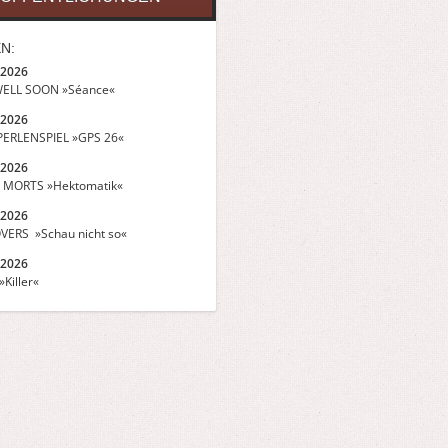
N:
.2026
ELL SOON »Séance«
.2026
ERLENSPIEL »GPS 26«
.2026
 MORTS »Hektomatik«
.2026
VERS »Schau nicht so«
.2026
Killer«