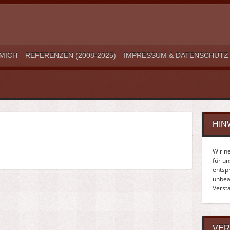
MICH
REFERENZEN (2008-2025)
IMPRESSUM & DATENSCHUTZ
HIN
Wir n
für u
entsp
unbean
Verst
VER