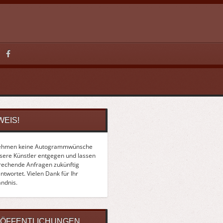
WEIS!
ehmen keine Autogrammwünsche
nsere Künstler entgegen und lassen
rechende Anfragen zukünftig
twortet. Vielen Dank für Ihr
ändnis.
ÖFFENTLICHUNGEN