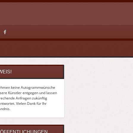
WEIS!
ehmen keine Autogrammwünsche
nsere Künstler entgegen und lassen
rechende Anfragen zukünftig
twortet. Vielen Dank für Ihr
ändnis.
ÖFFENTLICHUNGEN