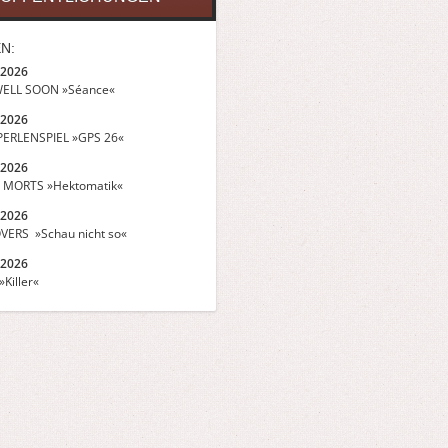
N:
.2026
ELL SOON »Séance«
.2026
ERLENSPIEL »GPS 26«
.2026
 MORTS »Hektomatik«
.2026
VERS »Schau nicht so«
.2026
Killer«