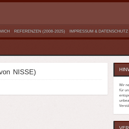
MICH
REFERENZEN (2008-2025)
IMPRESSUM & DATENSCHUTZ
HIN
 von NISSE)
Wir n
für u
entsp
unbean
Verst
VER