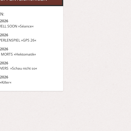
N:
.2026
ELL SOON »Séance«
.2026
ERLENSPIEL »GPS 26«
.2026
 MORTS »Hektomatik«
.2026
VERS »Schau nicht so«
.2026
Killer«