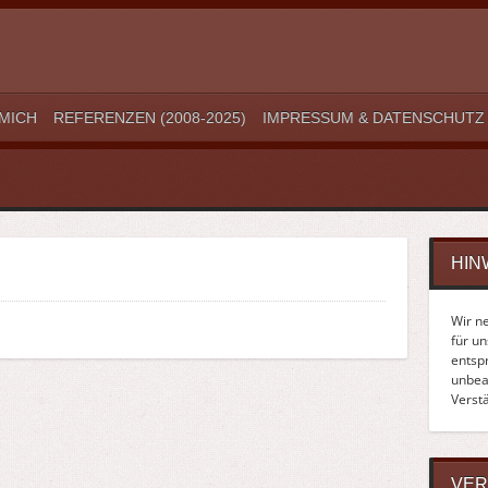
MICH
REFERENZEN (2008-2025)
IMPRESSUM & DATENSCHUTZ
HIN
Wir n
für u
entsp
unbean
Verst
VER