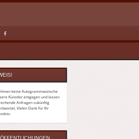
WEIS!
ehmen keine Autogrammwünsche
nsere Künstler entgegen und lassen
rechende Anfragen zukünftig
twortet. Vielen Dank für Ihr
ändnis.
ÖFFENTLICHUNGEN