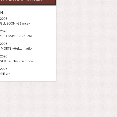
N:
.2026
ELL SOON »Séance«
.2026
ERLENSPIEL »GPS 26«
.2026
 MORTS »Hektomatik«
.2026
VERS »Schau nicht so«
.2026
Killer«