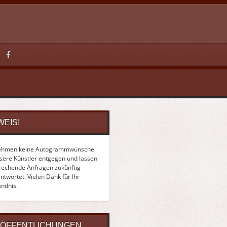
WEIS!
ehmen keine Autogrammwünsche
nsere Künstler entgegen und lassen
rechende Anfragen zukünftig
twortet. Vielen Dank für Ihr
ändnis.
ÖFFENTLICHUNGEN