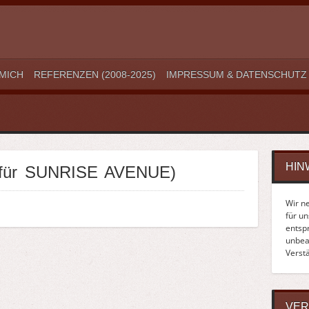
MICH
REFERENZEN (2008-2025)
IMPRESSUM & DATENSCHUTZ
HIN
t für SUNRISE AVENUE)
Wir n
für u
entsp
unbean
Verst
VER