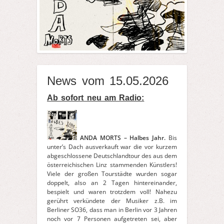
News vom 15.05.2026
Ab sofort neu am Radio:
ANDA MORTS – Halbes Jahr.
Bis
unter’s Dach ausverkauft war die vor kurzem
abgeschlossene Deutschlandtour des aus dem
österreichischen Linz stammenden Künstlers!
Viele der großen Tourstädte wurden sogar
doppelt, also an 2 Tagen hintereinander,
bespielt und waren trotzdem voll! Nahezu
gerührt verkündete der Musiker z.B. im
Berliner SO36, dass man in Berlin vor 3 Jahren
noch vor 7 Personen aufgetreten sei, aber