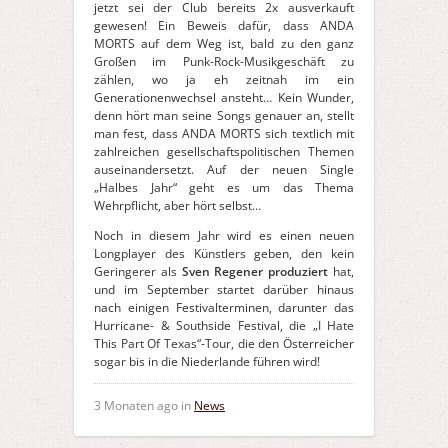
jetzt sei der Club bereits 2x ausverkauft
gewesen! Ein Beweis dafür, dass ANDA
MORTS auf dem Weg ist, bald zu den ganz
Großen im Punk-Rock-Musikgeschäft zu
zählen, wo ja eh zeitnah im ein
Generationenwechsel ansteht… Kein Wunder,
denn hört man seine Songs genauer an, stellt
man fest, dass ANDA MORTS sich textlich mit
zahlreichen gesellschaftspolitischen Themen
auseinandersetzt. Auf der neuen Single
„Halbes Jahr“ geht es um das Thema
Wehrpflicht, aber hört selbst…
Noch in diesem Jahr wird es einen neuen
Longplayer des Künstlers geben, den kein
Geringerer als
Sven Regener produziert
hat,
und im September startet darüber hinaus
nach einigen Festivalterminen, darunter das
Hurricane- & Southside Festival, die „I Hate
This Part Of Texas“-Tour, die den Österreicher
sogar bis in die Niederlande führen wird!
3 Monaten ago in
News