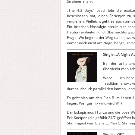
Strähnen mehr.
„The 4:3 Days“ beschriebt die exakte
beschlossen hat, einen Ferienjob zu 
verdienen. Vielleicht geht es auch um 
Ein bisschen Nostalgie steckt hier sc
Hautunreinheiten und Übernachtungspa
Frage: Wo beginnt der Weg da hin, wo w
immer noch nicht am Nagel hängt, ist die
Single: „A Night At
Bei der anhalten
überdenkt man scho
Wobei – ich habe
Tradition entwic
durchsuche ich parallel den Immobilien
Es geht also um den Plan B im Leben. U
liegen: Wer gar nix wird wird Wirt!
Der Eskapismus (Tür zu und die böse Wel
Eck-Kneipen (die gefühlt 24/7 geöffnet 
Stammgast war. Bisher… Plan C: Stammg
Single: „OK“