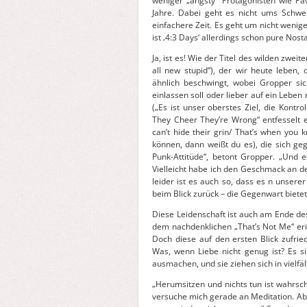
weniger „angsty“ Protagonisten wie 
Jahre. Dabei geht es nicht ums Schwe
einfachere Zeit. Es geht um nicht wenige
ist ‚4:3 Days‘ allerdings schon pure Nostal
Ja, ist es! Wie der Titel des wilden zwe
all new stupid“), der wir heute leben, 
ähnlich beschwingt, wobei Gropper sic
einlassen soll oder lieber auf ein Leben 
(„Es ist unser oberstes Ziel, die Kont
They Cheer They’re Wrong“ entfesselt e
can’t hide their grin/ That’s when you
können, dann weißt du es), die sich geg
Punk-Attitüde“, betont Gropper. „Und es
Vielleicht habe ich den Geschmack an 
leider ist es auch so, dass es n unserer
beim Blick zurück – die Gegenwart bietet 
Diese Leidenschaft ist auch am Ende de
dem nachdenklichen „That’s Not Me“ erin
Doch diese auf den ersten Blick zufrie
Was, wenn Liebe nicht genug ist? Es s
ausmachen, und sie ziehen sich in viel
„Herumsitzen und nichts tun ist wahrsche
versuche mich gerade an Meditation. Aber