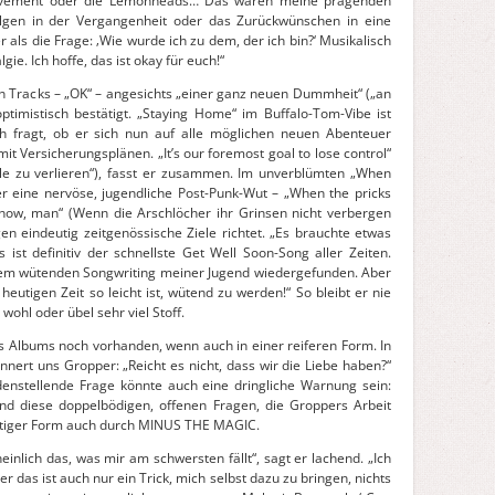
Pavement oder die Lemonheads… Das waren meine prägenden
lgen in der Vergangenheit oder das Zurückwünschen in eine
r als die Frage: ‚Wie wurde ich zu dem, der ich bin?‘ Musikalisch
gie. Ich hoffe, das ist okay für euch!“
iten Tracks – „OK“ – angesichts „einer ganz neuen Dummheit“ („an
optimistisch bestätigt. „Staying Home“ im Buffalo-Tom-Vibe ist
h fragt, ob er sich nun auf alle möglichen neuen Abenteuer
mit Versicherungsplänen. „It’s our foremost goal to lose control“
rolle zu verlieren“), fasst er zusammen. Im unverblümten „When
r eine nervöse, jugendliche Post-Punk-Wut – „When the pricks
 know, man“ (Wenn die Arschlöcher ihr Grinsen nicht verbergen
en eindeutig zeitgenössische Ziele richtet. „Es brauchte etwas
 ist definitiv der schnellste Get Well Soon-Song aller Zeiten.
dem wütenden Songwriting meiner Jugend wiedergefunden. Aber
 heutigen Zeit so leicht ist, wütend zu werden!“ So bleibt er nie
wohl oder übel sehr viel Stoff.
s Albums noch vorhanden, wenn auch in einer reiferen Form. In
nert uns Gropper: „Reicht es nicht, dass wir die Liebe haben?“
denstellende Frage könnte auch eine dringliche Warnung sein:
ind diese doppelbödigen, offenen Fragen, die Groppers Arbeit
fältiger Form auch durch MINUS THE MAGIC.
inlich das, was mir am schwersten fällt“, sagt er lachend. „Ich
 das ist auch nur ein Trick, mich selbst dazu zu bringen, nichts