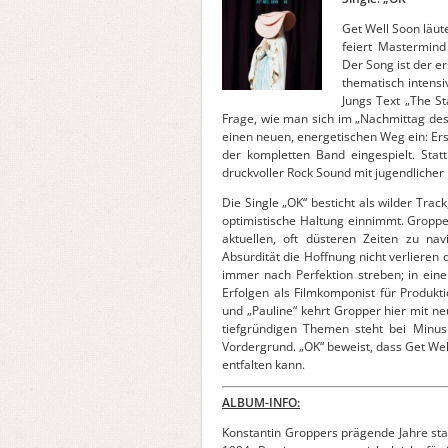
Get Well Soon läut
feiert Mastermind
Der Song ist der 
thematisch intensi
Jungs Text „The St
Frage, wie man sich im „Nachmittag des
einen neuen, energetischen Weg ein: Er
der kompletten Band eingespielt. Statt
druckvoller Rock Sound mit jugendlicher
Die Single „OK“ besticht als wilder Tra
optimistische Haltung einnimmt. Gropper
aktuellen, oft düsteren Zeiten zu nav
Absurdität die Hoffnung nicht verlieren 
immer nach Perfektion streben; in eine
Erfolgen als Filmkomponist für Produkt
und „Pauline“ kehrt Gropper hier mit ne
tiefgründigen Themen steht bei Minu
Vordergrund. „OK“ beweist, dass Get We
entfalten kann.
ALBUM-INFO:
Konstantin Groppers prägende Jahre sta