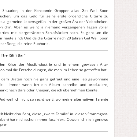
 Situation, in der Konstantin Gropper alias Get Well Soon
suchen, um das Geld für seine erste ordentliche Gitarre zu
das allgemeine Lebensgefühl in der großen Ära der Videotheken.
hon drin. Aber es weint ja niemand vergangenen Tagen voller
rties mit biergetränkten Schlafsäcken nach. Es geht um die
ir heute sind? Und da die Gitarre nach 20 Jahren Get Well Soon
ser Song, die reine Euphorie.
 The Rififi Bar“
den Krise der Musikindustrie und in einem gewissen Alter
n mal die Entscheidungen, die man im Leben so getroffen hat.
 dem Braten noch nie ganz getraut und eine lieb gewonnene
kelt: Immer wenn ich ein Album schreibe und produziere,
markt nach Bars oder Kneipen, die ich übernehmen könnte.
nd weil ich nicht so recht weiß, wo meine alternativen Talente
t bleibt draußen), diese „zweite Familie“ in diesen Stammgast-
haben) hat mich schon immer fasziniert. Obwohl ich nie irgendwo
ast!