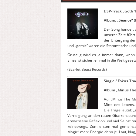
DSP-Track „Goth 
Album: „Séance“ (
Der Song handelt v
unserer Zeit: führt
der Untergang der 
und „gothic“ waren die Stammtische und 
Gruselig wird es ja immer dann, wenn e
Eines ist sicher: einmal in die Welt geset
(Scarlet Beast Records)
Single / Fokus-Tra
Album „Minus The
Auf „Minus The Ma
Mitte des Lebens.
Die Frage lautet: 
Verneigung an den rauen Gitarrensound 
erwachsene Reflexion und viel Selbstir
keineswegs. Zum ersten mal gemeinsam
Magic“ mehr Energie denn je. Laut, klug