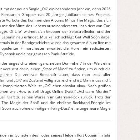
et mit der neuen Single „OK“ ein besonderes Jahr ein, denn 2026
 Konstantin Gropper das 20-jährige Jubiläum seines Projekts.
erste Vorbote des kommenden Albums Minus The Magic, das sich
v mit der Mitte des Lebens auseinandersetzt. Inspiriert von Carl
ages Of Life“ widmet sich Gropper der Selbstreflexion und der
 Lebens“ neu erfindet. Musikalisch schlägt Get Well Soon dabei
stmals in der Bandgeschichte wurde das gesamte Album live mit
 opulenter Filmorchester erwartet die Hörer ein reduzierter,
 Dynamik und einer gewissen Punk-Attitüde.
ck, der angesichts einer „ganz neuen Dummheit“ in der Welt eine
 versucht darin, einen „State of Mind“ zu finden, um durch die
igieren. Die zentrale Botschaft lautet, dass man trotz aller
darf und „OK“ als Zustand völlig ausreichend ist. Man muss nicht
r komplizierten Welt ist „OK“ eben absolut okay. Nach großen
ionen wie „How to Sell Drugs Online (Fast)“ „Achtsam Morden“
uer Kraft zu seinen Wurzeln im Gitarren-Rock zurück. Trotz der
s The Magic der Spaß und die ehrliche Rockband-Energie im
ll Soon auch ohne unnötigen „Fairy-Dust“ eine ungeheure Magie
nden im Schatten des Todes seines Helden Kurt Cobain im Jahr