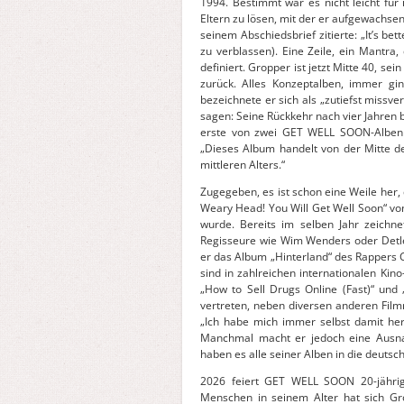
1994. Bestimmt war es nicht leicht für 
Eltern zu lösen, mit der er aufgewachse
seinem Abschiedsbrief zitierte: „It’s be
zu verblassen). Eine Zeile, ein Mantra
definiert. Gropper ist jetzt Mitte 40, s
zurück. Alles Konzeptalben, immer gi
bezeichnete er sich als „zutiefst miss
sagen: Seine Rückkehr nach vier Jahren 
erste von zwei GET WELL SOON-Alben 
„Dieses Album handelt von der Mitte de
mittleren Alters.“
Zugegeben, es ist schon eine Weile her
Weary Head! You Will Get Well Soon“ vo
wurde. Bereits im selben Jahr zeichne
Regisseure wie Wim Wenders oder Detlef
er das Album „Hinterland“ des Rappers 
sind in zahlreichen internationalen Kino
„How to Sell Drugs Online (Fast)“ un
vertreten, neben diversen anderen Filmm
„Ich habe mich immer selbst damit hera
Manchmal macht er jedoch eine Ausna
haben es alle seiner Alben in die deutsc
2026 feiert GET WELL SOON 20-jährige
Menschen in seinem Alter hat sich Gr