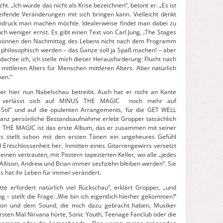
ht. „Ich würde das nicht als Krise bezeichnen“, betont er. „Es ist
reifende Veränderungen mit sich bringen kann. Vielleicht denkt
ndruck man machen möchte. Idealerweise findet man dabei zu
uch weniger ernst. Es gibt einen Text von Carl Jung, ‚The Stages
Wi r können den Nachmittag des Lebens nicht nach dem Programm
u philosophisch werden – das Ganze soll ja Spaß machen! – aber
 dachte ich, ich stelle mich dieser Herausforderung: Flucht nach
mittleren Alters für Menschen mittleren Alters. Aber natürlich
men.“
er hier nun Nabelschau betreibt. Auch hat er nicht an Kante
 er verlässt sich auf MINUS THE MAGIC noch mehr auf
Stil“ und auf die opulenten Arrangements, für die GET WELL
anz persönliche Bestandsaufnahme erlebt Gropper tatsächlich
 THE MAGIC ist das erste Album, das er zusammen mit seiner
 stellt schon mit den ersten Tönen ein ungeheures Gefühl
Entschlossenheit her. Inmitten eines Gitarrengewirrs versetzt
einen vertrauten, mit Postern tapezierten Keller, wo alle „jedes
, Allison, Andrew und Brian immer sechzehn bleiben werden“. Sie
s hat ihr Leben für immer verändert.
tte erfordert natürlich viel Rückschau”, erklärt Gropper, „und
 – stellt die Frage: ‚Wie bin ich eigentlich hierher gekommen?‘
tion und dem Sound, die mich dazu gebracht haben, Musiker
rsten Mal Nirvana hörte, Sonic Youth, Teenage Fanclub oder die