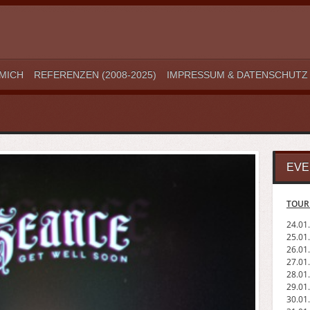
MICH
REFERENZEN (2008-2025)
IMPRESSUM & DATENSCHUTZ
EVE
TOUR
24.01
25.01
26.01
27.01.
28.01
29.01.
30.01