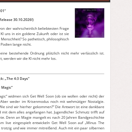
101“
Release 30.10.2026!)
on der wahrscheinlich beliebtesten Frage
 KI uns in ein goldene Zukunft oder ist sie
Menschheit? So pathetisch, philosophisch
Podien lange nicht.
ine bestehende Ordnung plötzlich nicht mehr verlässlich ist.
zt, werden wir die KI nicht mehr los.
ck: „The 4:3 Days“
 Magic“
gic“ widmen sich Get Well Soon (ob sie wollen oder nicht) der
 Aber weder im Krisenmodus noch mit wehmütiger Nostalgie.
„Wie sind wir hierher gekommen?“ Die Antwort ist eine dankbare
mit dem alles angefangen hat. Jugendlicher Schmutz trifft auf
onie. Denn an Magie mangelt es nach 20 Jahren Bandgeschichte
 live eingespielt entwickeln Get Well Soon auf „Minus The
, trotzig und wie immer mitreißend. Auch mit ein paar silbernen