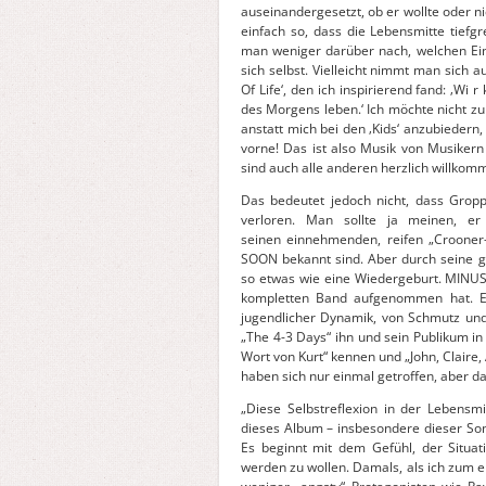
auseinandergesetzt, ob er wollte oder nic
einfach so, dass die Lebensmitte tiefg
man weniger darüber nach, welchen Ei
sich selbst. Vielleicht nimmt man sich a
Of Life‘, den ich inspirierend fand: ‚
des Morgens leben.‘ Ich möchte nicht z
anstatt mich bei den ‚Kids‘ anzubiedern,
vorne! Das ist also Musik von Musikern 
sind auch alle anderen herzlich willkom
Das bedeutet jedoch nicht, dass Gropp
verloren. Man sollte ja meinen,
seinen einnehmenden, reifen „Crooner-
SOON bekannt sind. Aber durch seine g
so etwas wie eine Wiedergeburt. MINUS
kompletten Band aufgenommen hat. Es
jugendlicher Dynamik, von Schmutz und 
„The 4-3 Days“ ihn und sein Publikum in 
Wort von Kurt“ kennen und „John, Claire
haben sich nur einmal getroffen, aber da
„Diese Selbstreflexion in der Lebensmi
dieses Album – insbesondere dieser Song
Es beginnt mit dem Gefühl, der Situa
werden zu wollen. Damals, als ich zum e