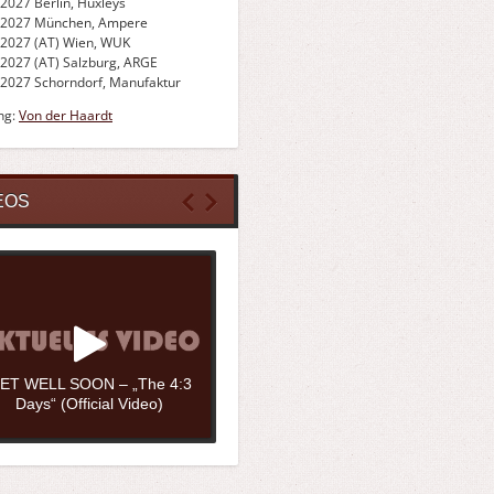
.2027 Berlin, Huxleys
.2027 München, Ampere
.2027 (AT) Wien, WUK
.2027 (AT) Salzburg, ARGE
.2027 Schorndorf, Manufaktur
ng:
Von der Haardt
EOS
ET WELL SOON – „The 4:3
Days“ (Official Video)