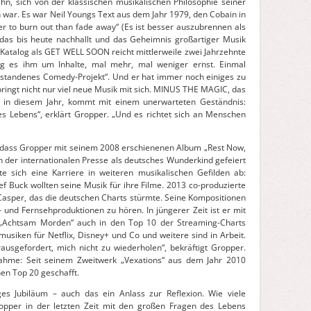
ihn, sich von der klassischen musikalischen Philosophie seiner
n war. Es war Neil Youngs Text aus dem Jahr 1979, den Cobain in
tter to burn out than fade away“ (Es ist besser auszubrennen als
, das bis heute nachhallt und das Geheimnis großartiger Musik
ein Katalog als GET WELL SOON reicht mittlerweile zwei Jahrzehnte
ng es ihm um Inhalte, mal mehr, mal weniger ernst. Einmal
verstandenes Comedy-Projekt“. Und er hat immer noch einiges zu
bringt nicht nur viel neue Musik mit sich. MINUS THE MAGIC, das
in diesem Jahr, kommt mit einem unerwarteten Geständnis:
s Lebens“, erklärt Gropper. „Und es richtet sich an Menschen
, dass Gropper mit seinem 2008 erschienenen Album „Rest Now,
n der internationalen Presse als deutsches Wunderkind gefeiert
te sich eine Karriere in weiteren musikalischen Gefilden ab:
 Buck wollten seine Musik für ihre Filme. 2013 co-produzierte
Casper, das die deutschen Charts stürmte. Seine Kompositionen
- und Fernsehproduktionen zu hören. In jüngerer Zeit ist er mit
d „Achtsam Morden“ auch in den Top 10 der Streaming-Charts
usiken für Netflix, Disney+ und Co und weitere sind in Arbeit.
usgefordert, mich nicht zu wiederholen“, bekräftigt Gropper.
hme: Seit seinem Zweitwerk „Vexations“ aus dem Jahr 2010
hen Top 20 geschafft.
s Jubiläum – auch das ein Anlass zur Reflexion. Wie viele
opper in der letzten Zeit mit den großen Fragen des Lebens