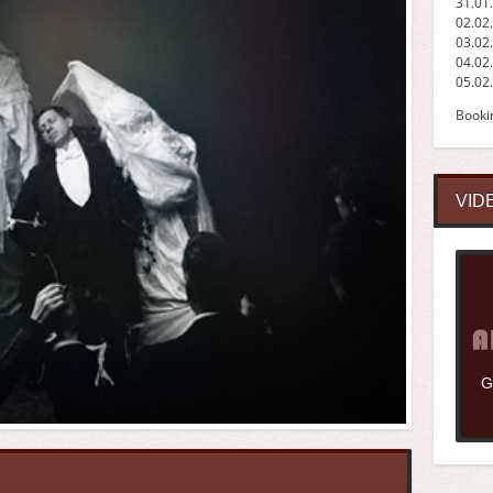
31.01
02.02
03.02
04.02
05.02
Booki
VID
G